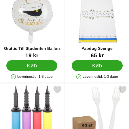
Grattis Till Studenten Ballon
Papdug Sverige
Varenr 27838
Varenr 12885
19 kr
65 kr
Køb
Køb
Leveringstid:
1-3 dage
Leveringstid:
1-3 dage
Produkttilgængelighed: På lager
Produkttilgængelighed: På lager
Markér ballonpumpe som favorit
Markér plastikgafler Gennemsig