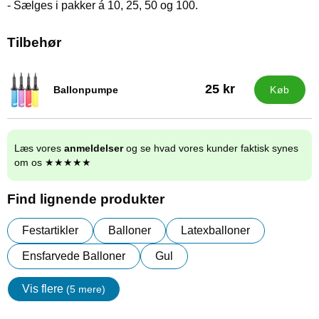
- Sælges i pakker á 10, 25, 50 og 100.
Tilbehør
25 kr
Ballonpumpe
Køb
Varenr 9838
Læs vores
anmeldelser
og se hvad vores kunder faktisk synes
om os ★★★★★
Find lignende produkter
Festartikler
Balloner
Latexballoner
Ensfarvede Balloner
Gul
Vis flere
(5 mere)
Egenskaper