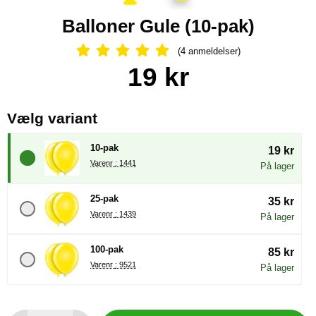
Balloner Gule (10-pak)
(4 anmeldelser)
Anmeldelser: 5 Stjerne, Spring til al
Køb dette produkt Balloner Gule
pris
19 kr
, (Valg af en ny radioknap vil
Vælg variant
10-pak
19 kr
Varenr : 1441
På lager
25-pak
35 kr
Varenr : 1439
På lager
100-pak
85 kr
Varenr : 9521
På lager
antal