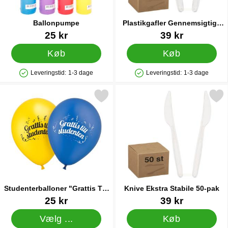
Ballonpumpe
Plastikgafler Gennemsigtige
50-pak
Varenr 9838
Varenr 12882
25 kr
39 kr
Køb
Køb
Leveringstid:
1-3 dage
Leveringstid:
1-3 dage
Produkttilgængelighed: På lager
Produkttilgængelighed: På lager
rkér studenterballoner "Grattis Till Studenten" som favorit
Markér knive Ekstra Stabil
Studenterballoner "Grattis Till
Knive Ekstra Stabile 50-pak
Studenten"
Varenr 10881
Varenr 32152
25 kr
39 kr
Vælg ...
Køb