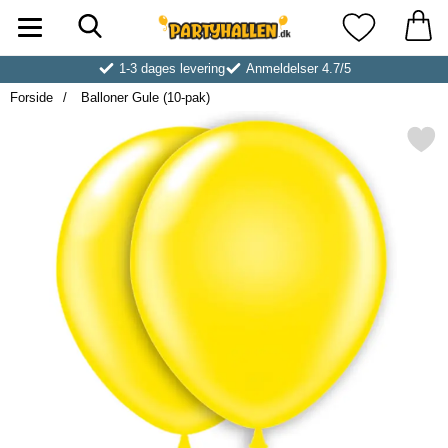
Søg
Startside for Partyhallen AB
Mine favoritt
1-3 dages levering
Anmeldelser 4.7/5
Forside
Balloner Gule (10-pak)
Markér balloner Gule (10