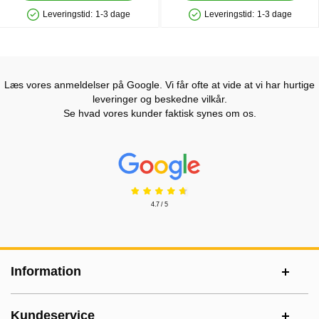
Leveringstid:
1-3 dage
Leveringstid:
1-3 dage
Produkttilgængelighed: På lager
Produkttilgængelighed: På lager
Læs vores anmeldelser på Google. Vi får ofte at vide at vi har hurtige
leveringer og beskedne vilkår.
Se hvad vores kunder faktisk synes om os.
Prisjakt Anmeldelser: 4.7 Stjerne
4.7 / 5
Sidefodsinhold Blandet info og links
Information
Kundeservice