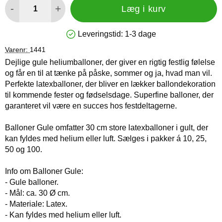
-
+
Læg i kurv
Leveringstid:
1-3 dage
Produkttilgængelighed: På lager
Varenr:
1441
Dejlige gule heliumballoner, der giver en rigtig festlig følelse
og får en til at tænke på påske, sommer og ja, hvad man vil.
Perfekte latexballoner, der bliver en lækker ballondekoration
til kommende fester og fødselsdage. Superfine balloner, der
garanteret vil være en succes hos festdeltagerne.
Balloner Gule omfatter 30 cm store latexballoner i gult, der
kan fyldes med helium eller luft. Sælges i pakker á 10, 25,
50 og 100.
Info om Balloner Gule:
- Gule balloner.
- Mål: ca. 30 Ø cm.
- Materiale: Latex.
- Kan fyldes med helium eller luft.