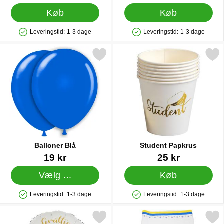
Køb
Køb
Leveringstid:
1-3 dage
Leveringstid:
1-3 dage
Produkttilgængelighed: På lager
Produkttilgængelighed: På lager
Markér balloner Blå som favorit
Markér student Papkr
Balloner Blå
Student Papkrus
Varenr 1429
Varenr 27843
19 kr
25 kr
Vælg ...
Køb
Leveringstid:
1-3 dage
Leveringstid:
1-3 dage
Produkttilgængelighed: På lager
Produkttilgængelighed: På lager
Markér grattis Till Studenten Ballon som favorit
Markér papdug Sveri