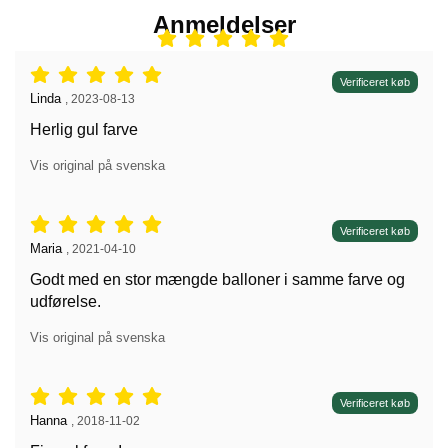
Anmeldelser
Anmeldelser: 5 stjerne af 5,
Verificeret køb
Anmeldelser af:
Linda
,
2023-08-13
Herlig gul farve
Vis original på svenska
Anmeldelser: 5 stjerne af 5,
Verificeret køb
Anmeldelser af:
Maria
,
2021-04-10
Godt med en stor mængde balloner i samme farve og
udførelse.
Vis original på svenska
Anmeldelser: 5 stjerne af 5,
Verificeret køb
Anmeldelser af:
Hanna
,
2018-11-02