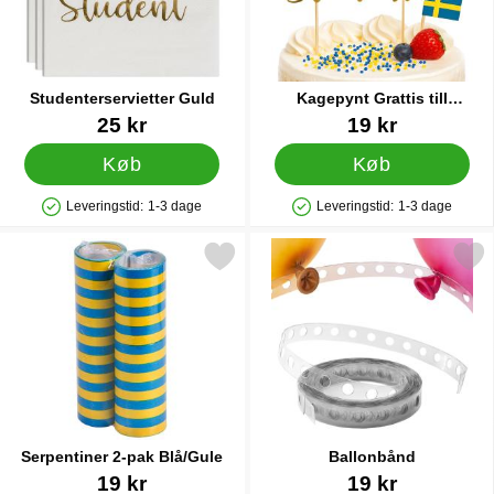
Studenterservietter Guld
Kagepynt Grattis till
Studenten
Varenr 27846
Varenr 27851
25 kr
19 kr
Køb
Køb
Leveringstid:
1-3 dage
Leveringstid:
1-3 dage
Produkttilgængelighed: På lager
Produkttilgængelighed: På lager
Markér serpentiner 2-pak Blå/Gule som favorit
Markér ballonbånd 
Serpentiner 2-pak Blå/Gule
Ballonbånd
Varenr 10941
Varenr 21211
19 kr
19 kr