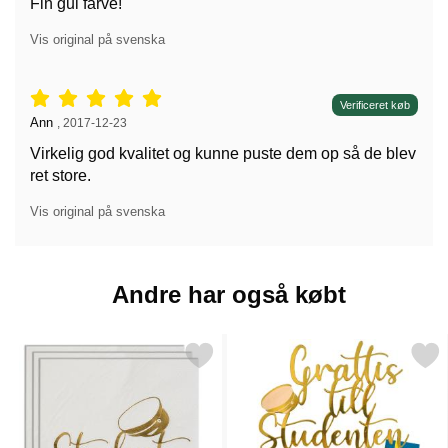
Fin gul farve!
Vis original på svenska
Anmeldelser: 5 stjerne af 5,
Verificeret køb
Anmeldelser af:
Ann
,
2017-12-23
Virkelig god kvalitet og kunne puste dem op så de blev
ret store.
Vis original på svenska
Andre har også købt
Markér studenterservietter Guld som favorit
Markér kagepynt Grattis till