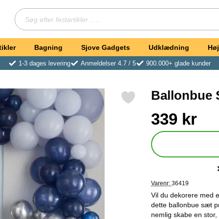
Søg
Søg efter festartikler ...
ikler
Bagning
Sjove Gadgets
Udklædning
Høj
1-3 dages levering
Anmeldelser 4.7 / 5
900.000+ glade kunder
Ballonbue 
Markér ballonbue Sæt Luxe Blå/Sølv som favorit
Køb dette produkt Ba
pris
339 kr
Varenr:
36419
Vil du dekorere med en
dette ballonbue sæt p
nemlig skabe en stor,