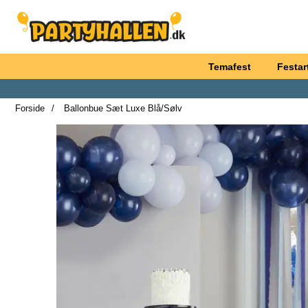
Startside for Partyhallen AB
Temafest
Festart
Forside
Ballonbue Sæt Luxe Blå/Sølv