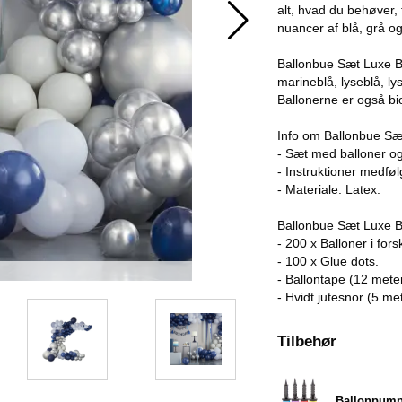
alt, hvad du behøver, 
nuancer af blå, grå og
Ballonbue Sæt Luxe Bl
marineblå, lyseblå, ly
Ballonerne er også bi
Info om Ballonbue Sæ
- Sæt med balloner og
- Instruktioner medføl
- Materiale: Latex.
Ballonbue Sæt Luxe B
- 200 x Balloner i fors
- 100 x Glue dots.
- Ballontape (12 meter
- Hvidt jutesnor (5 met
Tilbehør
Ballonpum