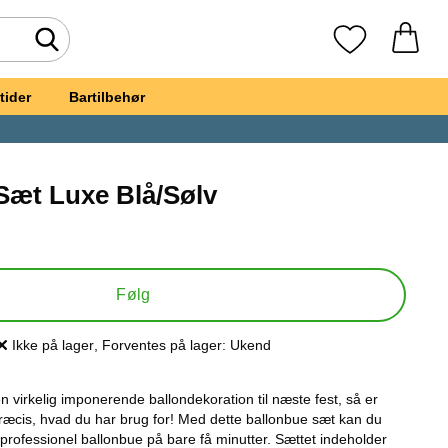
Foretag søgning
Mine favoritte
tider
Bartilbehør
Sæt Luxe Blå/Sølv
llonbue Sæt Luxe Blå/Sølv
Følg
Ikke på lager
, Forventes på lager:
Ukend
Produkttilgængelighed:
 virkelig imponerende ballondekoration til næste fest, så er
ræcis, hvad du har brug for! Med dette ballonbue sæt kan du
 professionel ballonbue på bare få minutter. Sættet indeholder