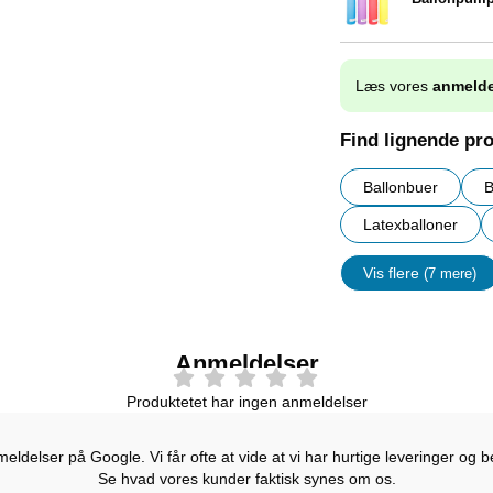
Varenr 9838
Læs vores
anmelde
Find lignende pr
Ballonbuer
B
Latexballoner
Vis flere
(7 mere)
Egenskap
Anmeldelser
Produktetet har ingen anmeldelser
ldelser på Google. Vi får ofte at vide at vi har hurtige leveringer og b
Se hvad vores kunder faktisk synes om os.