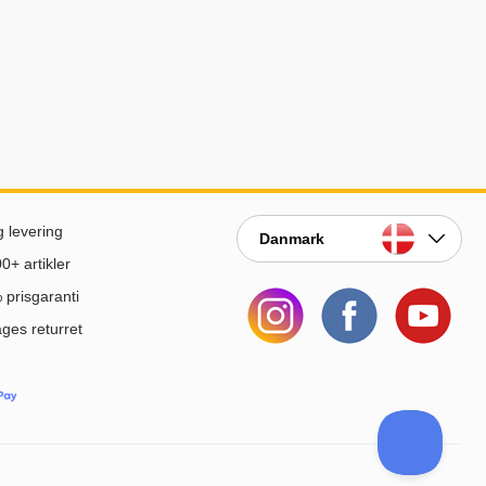
g levering
Danmark
0+ artikler
prisgaranti
ges returret