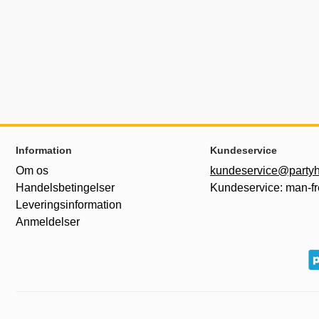
Sidefodsinhold Blandet info og links
Information
Kundeservice
Om os
kundeservice@partyh
Handelsbetingelser
Kundeservice: man-fr
Leveringsinformation
Anmeldelser