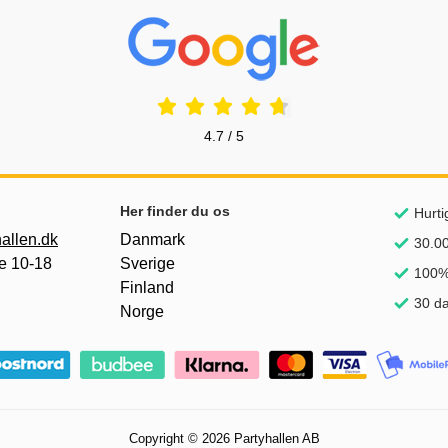
Prisjakt Anmeldelser: 4.7 Stjerne
4.7 / 5
Her finder du os
Hurti
allen.dk
Danmark
30.00
e 10-18
Sverige
100% 
Finland
30 da
Norge
Copyright © 2026 Partyhallen AB