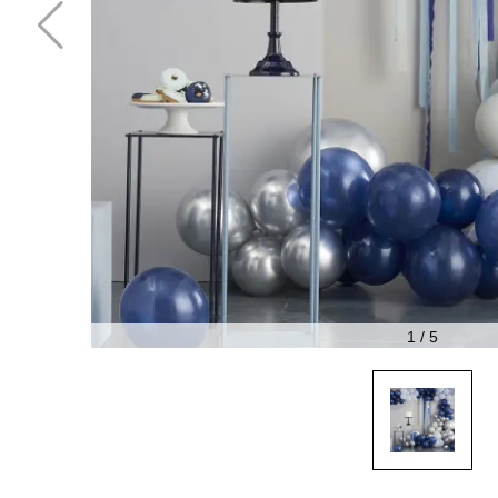
1
/
5