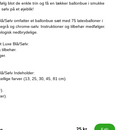
følg blot de enkle trin og få en lækker ballonbue i smukke
 sølv på et øjeblik!
å/Sølv omfatter et ballonbue sæt med 75 latexballoner i
segrå og chrome-sølv. Instruktioner og tilbehør medfølger.
ologisk nedbrydelige.
t Luxe Blå/Sølv:
 tilbehør.
ger.
lå/Sølv Indeholder:
kellige farver (13, 25, 30, 45, 81 cm).
).
er).
25 kr
pe
Køb