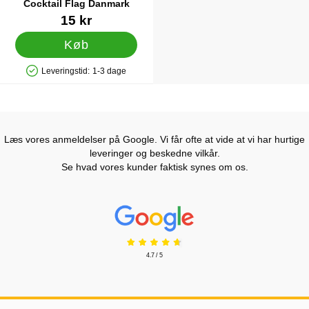
Cocktail Flag Danmark
Varenr 31483
15 kr
Køb
Leveringstid:
1-3 dage
Produkttilgængelighed: På lager
Læs vores anmeldelser på Google. Vi får ofte at vide at vi har hurtige
leveringer og beskedne vilkår.
Se hvad vores kunder faktisk synes om os.
Prisjakt Anmeldelser: 4.7 Stjerne
4.7 / 5
Sidefodsinhold Blandet info og links