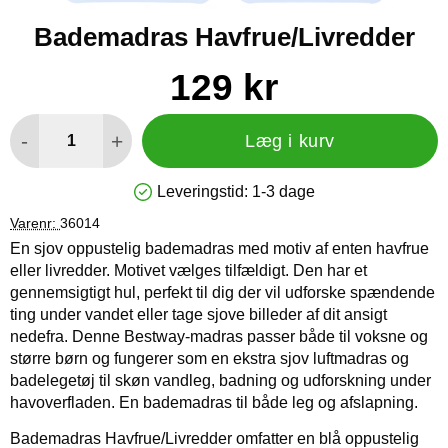
Bademadras Havfrue/Livredder
Køb dette produkt Bademadras Havfrue/Livredder
pris
129 kr
antal
-
+
Læg i kurv
Leveringstid:
1-3 dage
Produkttilgængelighed: På lager
Varenr:
36014
En sjov oppustelig bademadras med motiv af enten havfrue
eller livredder. Motivet vælges tilfældigt. Den har et
gennemsigtigt hul, perfekt til dig der vil udforske spændende
ting under vandet eller tage sjove billeder af dit ansigt
nedefra. Denne Bestway-madras passer både til voksne og
større børn og fungerer som en ekstra sjov luftmadras og
badelegetøj til skøn vandleg, badning og udforskning under
havoverfladen. En bademadras til både leg og afslapning.
Bademadras Havfrue/Livredder omfatter en blå oppustelig