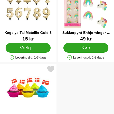
Kagelys Tal Metallic Guld 3
Sukkerpynt Enhjørninger &
Regnbuer
Varenr 25988
Varenr 14908
15 kr
49 kr
Vælg ...
Køb
Leveringstid:
1-3 dage
Leveringstid:
1-3 dage
Produkttilgængelighed: På lager
Produkttilgængelighed: På lager
Markér cocktail Flag Danmark som favorit