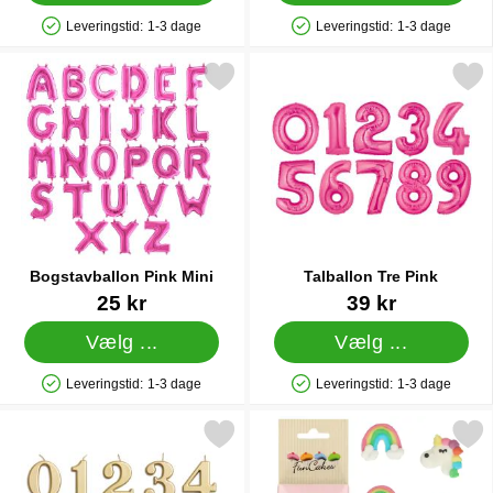
Leveringstid:
1-3 dage
Leveringstid:
1-3 dage
Produkttilgængelighed: På lager
Produkttilgængelighed: På lager
Markér bogstavballon Pink Mini som favorit
Markér talballon Tre P
Bogstavballon Pink Mini
Talballon Tre Pink
Varenr 11400
Varenr 5076
25 kr
39 kr
Vælg ...
Vælg ...
Leveringstid:
1-3 dage
Leveringstid:
1-3 dage
Produkttilgængelighed: På lager
Produkttilgængelighed: På lager
Markér kagelys Tal Metallic Guld 3 som favorit
Markér sukkerpynt Enhjørninge