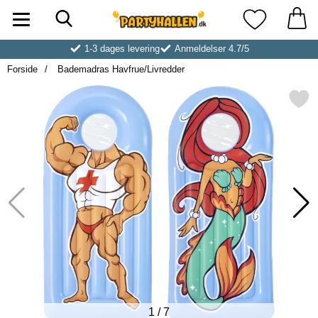
Søg
Startside for Partyhallen AB
Mine favoritt
1-3 dages levering
Anmeldelser 4.7/5
Forside
Bademadras Havfrue/Livredder
Markér bademadras Havfrue/L
1
/
7