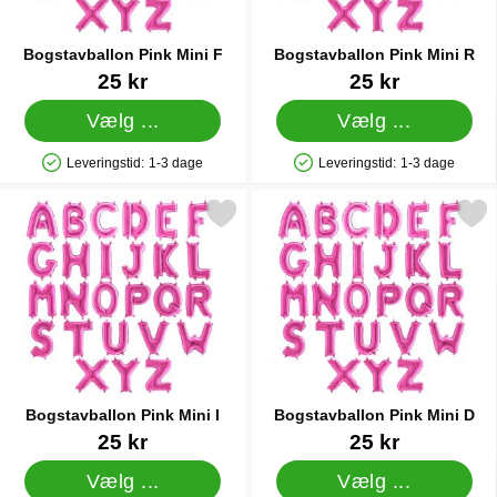
Bogstavballon Pink Mini F
Bogstavballon Pink Mini R
Varenr 11405
Varenr 11416
25 kr
25 kr
Vælg ...
Vælg ...
Leveringstid:
1-3 dage
Leveringstid:
1-3 dage
Produkttilgængelighed: På lager
Produkttilgængelighed: På lager
Markér bogstavballon Pink Mini I som favorit
Markér bogstavballon Pink
Bogstavballon Pink Mini I
Bogstavballon Pink Mini D
Varenr 11408
Varenr 11403
25 kr
25 kr
Vælg ...
Vælg ...