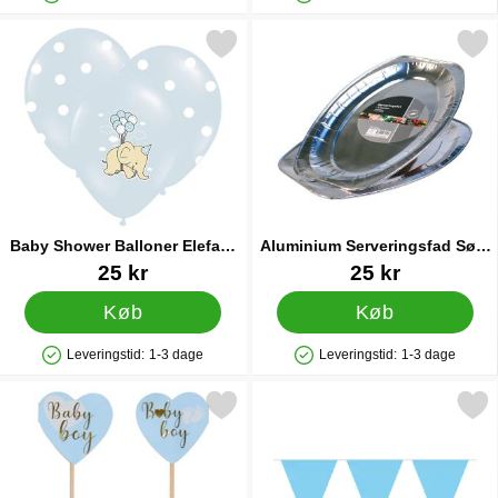
Produkttilgængelighed: På lager
Produkttilgængelighed: På lager
Markér baby Shower Balloner Elefant Mix Blå som favorit
Markér aluminium Serveringsfa
Baby Shower Balloner Elefant
Aluminium Serveringsfad Sølv
Mix Blå
43 cm
Varenr 12624
Varenr 35323
25 kr
25 kr
Køb
Køb
Leveringstid:
1-3 dage
Leveringstid:
1-3 dage
Produkttilgængelighed: På lager
Produkttilgængelighed: På lager
Markér party Picks Baby Boy som favorit
Markér flagguirlande Ly