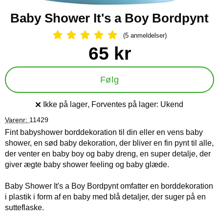
Baby Shower It's a Boy Bordpynt
(5 anmeldelser)
Anmeldelser: 5 Stjerne, Spring til al
Køb dette produkt Baby Shower It's a Boy Bordpynt
pris
65 kr
Følg
Ikke på lager
, Forventes på lager:
Ukend
Produkttilgængelighed:
Varenr:
11429
Fint babyshower borddekoration til din eller en vens baby
shower, en sød baby dekoration, der bliver en fin pynt til alle,
der venter en baby boy og baby dreng, en super detalje, der
giver ægte baby shower feeling og baby glæde.
Baby Shower It's a Boy Bordpynt omfatter en borddekoration
i plastik i form af en baby med blå detaljer, der suger på en
sutteflaske.