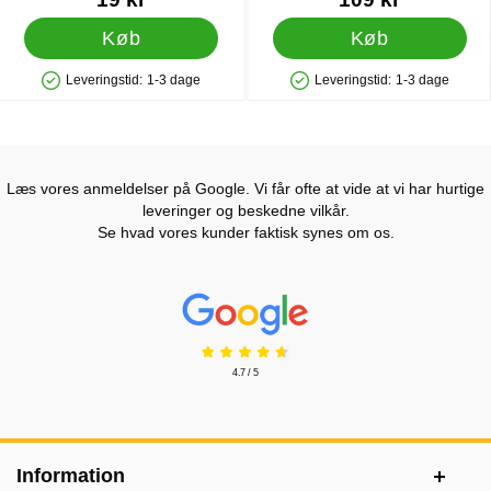
Køb
Køb
Leveringstid:
1-3 dage
Leveringstid:
1-3 dage
Produkttilgængelighed: På lager
Produkttilgængelighed: På lager
Læs vores anmeldelser på Google. Vi får ofte at vide at vi har hurtige
leveringer og beskedne vilkår.
Se hvad vores kunder faktisk synes om os.
Prisjakt Anmeldelser: 4.7 Stjerne
4.7 / 5
Sidefodsinhold Blandet info og links
Information