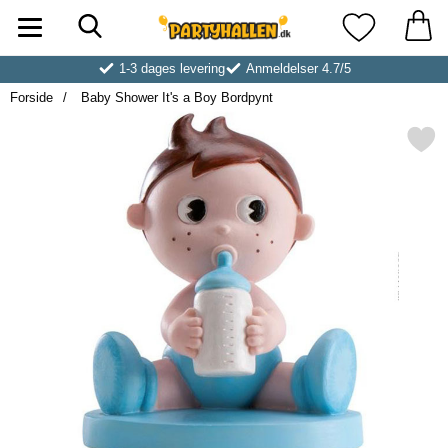
Søg
Startside for Partyhallen AB
Mine favoritt
1-3 dages levering
Anmeldelser 4.7/5
Forside
Baby Shower It's a Boy Bordpynt
Markér baby Shower It's a Boy