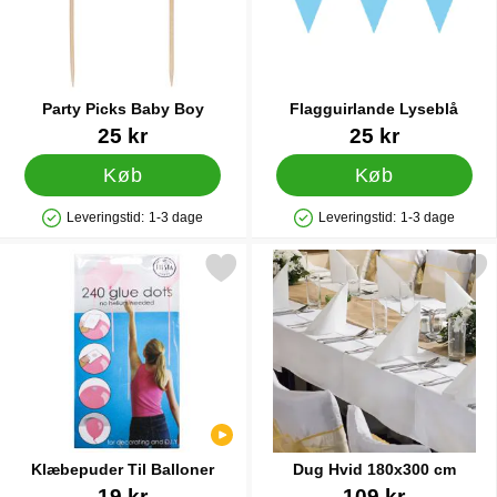
Party Picks Baby Boy
Flagguirlande Lyseblå
Varenr 38265
Varenr 9977
25 kr
25 kr
Køb
Køb
Leveringstid:
1-3 dage
Leveringstid:
1-3 dage
Produkttilgængelighed: På lager
Produkttilgængelighed: På lager
Markér klæbepuder Til Balloner som favorit
Markér dug Hvid 180x30
Klæbepuder Til Balloner
Dug Hvid 180x300 cm
Varenr 22428
Varenr 41445
19 kr
109 kr