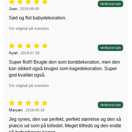
Anmeldelser: 5 stjerne af 5,
Verificeret køb
Anmeldelser af:
Juan
,
2019-08-09
Sød og flot babydekoration.
Vis original på svenska
Anmeldelser: 5 stjerne af 5,
Verificeret køb
Anmeldelser af:
Ayah
,
2019-07-28
Super flot!!! Brugte den som borddekoration, men den
kan sikkert også bruges som kagedekoration. Super
god kvalitet også.
Vis original på svenska
Anmeldelser: 5 stjerne af 5,
Verificeret køb
Anmeldelser af:
Maryam
,
2018-05-19
Jeg synes, den var perfekt, perfekt størrelse og den så
præcis ud som på billedet. Meget tilfreds og den endte