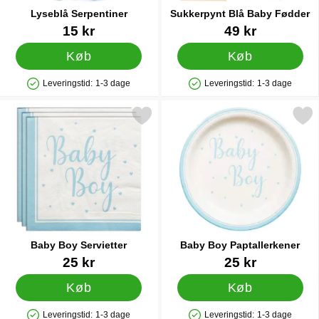
Lyseblå Serpentiner
Sukkerpynt Blå Baby Fødder
Varenr 12510
Varenr 14907
15 kr
49 kr
Køb
Køb
Leveringstid:
1-3 dage
Leveringstid:
1-3 dage
Produkttilgængelighed: På lager
Produkttilgængelighed: På lager
Markér baby Boy Servietter som favorit
Markér baby Boy Paptalle
Baby Boy Servietter
Baby Boy Paptallerkener
Varenr 41378
Varenr 41379
25 kr
25 kr
Køb
Køb
Leveringstid:
1-3 dage
Leveringstid:
1-3 dage