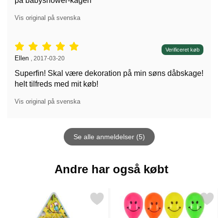
på babyshower-kagen
Vis original på svenska
Anmeldelser: 5 stjerne af 5,
Verificeret køb
Anmeldelser af:
Ellen
,
2017-03-20
Superfin! Skal være dekoration på min søns dåbskage!
helt tilfreds med mit køb!
Vis original på svenska
Se alle anmeldelser (5)
Andre har også købt
Markér labyrint Spil Jungle som favorit
Markér mini Maraca